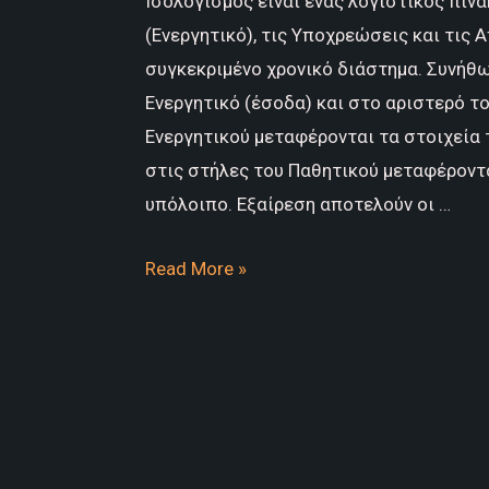
Ισολογισμός είναι ένας λογιστικός πίν
(Ενεργητικό), τις Υποχρεώσεις και τις 
συγκεκριμένο χρονικό διάστημα. Συνήθω
Ενεργητικό (έσοδα) και στο αριστερό το
Ενεργητικού μεταφέρονται τα στοιχεία
στις στήλες του Παθητικού μεταφέροντ
υπόλοιπο. Εξαίρεση αποτελούν οι …
Τι
Read More »
είναι
ο
Ισολογισμός
(Balance
sheet);