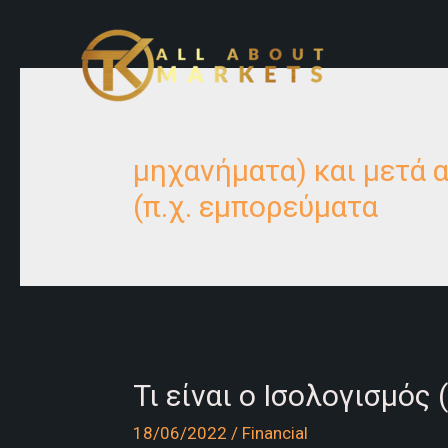
Skip
to
content
μηχανήματα) και μετά 
(π.χ. εμπορεύματα
Τι είναι ο Ισολογισμός 
18/06/2022
/
Financial