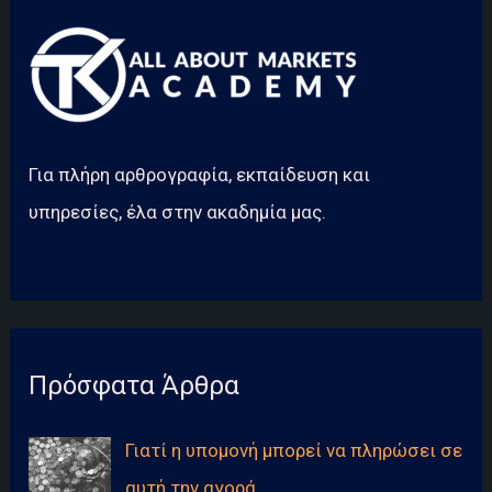
Ζήτησης
(Income
elasticity
of
demand);
Για πλήρη αρθρογραφία, εκπαίδευση και
υπηρεσίες, έλα στην ακαδημία μας.
Πρόσφατα Άρθρα
Γιατί η υπομονή μπορεί να πληρώσει σε
αυτή την αγορά.