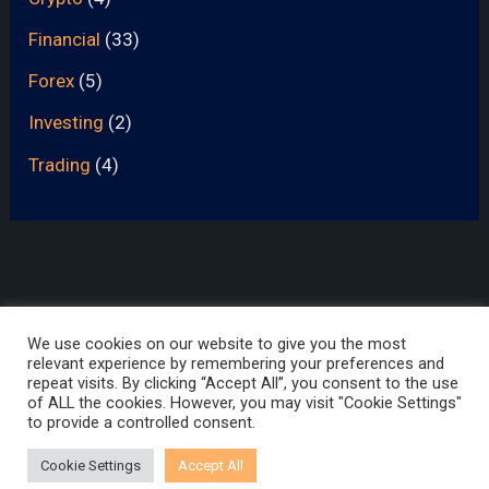
Financial
(33)
Forex
(5)
Investing
(2)
Trading
(4)
We use cookies on our website to give you the most
Academy
Terms Of Service
Privacy Policy
Disclaimer
relevant experience by remembering your preferences and
repeat visits. By clicking “Accept All”, you consent to the use
of ALL the cookies. However, you may visit "Cookie Settings"
to provide a controlled consent.
Copyright © 2026 |
All about markets
Cookie Settings
Accept All