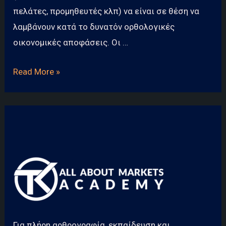
πελάτες, προμηθευτές κλπ) να είναι σε θέση να
λαμβάνουν κατά το δυνατόν ορθολογικές
οικονομικές αποφάσεις. Οι …
Τι
Read More »
είναι
η
Χρηματοοικονομική
Λογιστική
(Financial
accounting);
Για πλήρη αρθρογραφία, εκπαίδευση και