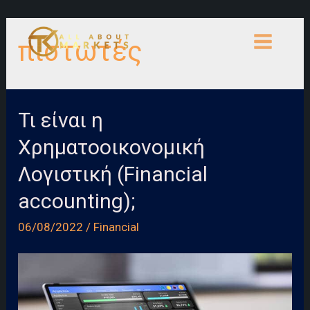
Skip
to
πιστωτές
content
MAIN
MENU
Τι είναι η
Χρηματοοικονομική
Λογιστική (Financial
accounting);
06/08/2022
/
Financial