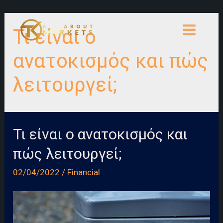
Skip
to
Τι είναι ο
content
MAIN
ανατοκισμός και πώς
MENU
λειτουργεί;
Τι είναι ο ανατοκισμός και
πώς λειτουργεί;
02/04/2022
/
Financial