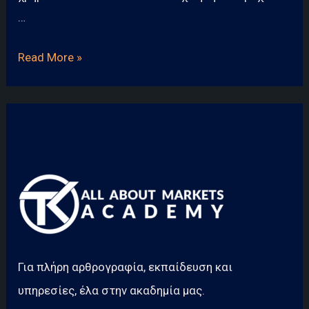
…
Τι
Read More »
είναι
ο
ανατοκισμός
και
πώς
λειτουργεί;
Για πλήρη αρθρογραφία, εκπαίδευση και
υπηρεσίες, έλα στην ακαδημία μας.