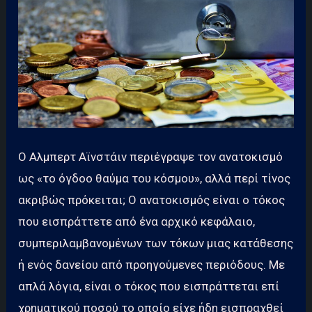
Ο Αλμπερτ Αϊνστάιν περιέγραψε τον ανατοκισμό
ως «το όγδοο θαύμα του κόσμου», αλλά περί τίνος
ακριβώς πρόκειται; Ο ανατοκισμός είναι ο τόκος
που εισπράττετε από ένα αρχικό κεφάλαιο,
συμπεριλαμβανομένων των τόκων μιας κατάθεσης
ή ενός δανείου από προηγούμενες περιόδους. Με
απλά λόγια, είναι ο τόκος που εισπράττεται επί
χρηματικού ποσού το οποίο είχε ήδη εισπραχθεί